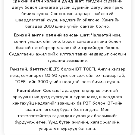
Ерөнхий англи хэлний дунд шат:
Өгөгдсөн сэдэвийн
дагуу бодол санаагаа үзсэн дүрмийн дагуу зөв ярьж
бичиж сурна. Сонсголын чадварт зайлшгүй
шаардлагатай суурь мэдлэгийг ойлгоно. Хамгийн
багадаа 2000 шинэ үгийн сантай болно.
Ерөнхий англи хэлний ахисан шат:
Чөлөөтэй ном,
сонин уншиж ойлгоно. Бодол санаагаа яриа болон
бичгийн хэлбэрээр чөлөөтэй илэрхийлдэг болно.
Судалгааны ажил хийх, илтгэл тавих чадварыг онолын
түвшинд эзэмшинэ.
Гүнзгий, бэлтгэл:
IELTS болон IBT TOEFL Англи хэлээр
лекц семинарыг 80-90 хувь сонсож ойлгох чадвартай,
TOEFL ийн 3000 үгийн нөөцтэй, эссэ бичиж сурна.
Foundation Course:
Гадаадын өндөр хөгжилтэй
орнуудын их дээд сургуульд суралцахад шаардлага
хангахуйц мэдлэгийг эзэмших ба РВТ болон IBT-ийн
шалгалт өгөхөд бүрэн бэлтгэгдэнэ. Мөн
тэтгэлэгтэйгээр гадаадад суралцах боломжийг
бүрдүүлж өгнө. Үүнд бүтэн жилийн, хагас жилийн,
улиралын курсууд багтана.