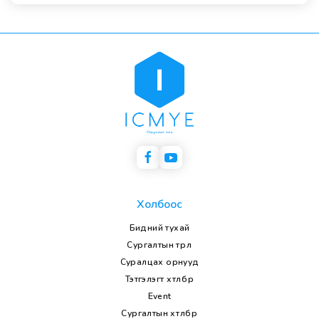
Холбоос
Бидний тухай
Сургалтын төрөл
Суралцах орнууд
Тэтгэлэгт хөтөлбөр
Event
Сургалтын хөтөлбөр