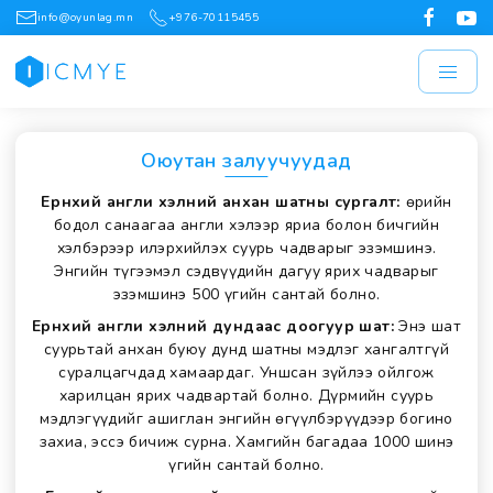
info@oyunlag.mn
+976-70115455
Оюутан залуучуудад
Ерөнхий англи хэлний анхан шатны сургалт:
Өөрийн
бодол санаагаа англи хэлээр яриа болон бичгийн
хэлбэрээр илэрхийлэх суурь чадварыг эзэмшинэ.
Энгийн түгээмэл сэдвүүдийн дагуу ярих чадварыг
эзэмшинэ 500 үгийн сантай болно.
Ерөнхий англи хэлний дундаас доогуур шат:
Энэ шат
суурьтай анхан буюу дунд шатны мэдлэг хангалтгүй
суралцагчдад хамаардаг. Уншсан зүйлээ ойлгож
харилцан ярих чадвартай болно. Дүрмийн суурь
мэдлэгүүдийг ашиглан энгийн өгүүлбэрүүдээр богино
захиа, эссэ бичиж сурна. Хамгийн багадаа 1000 шинэ
үгийн сантай болно.