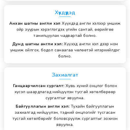
Хүүхдүүдэд
Анхан шатны англи хэл
Хүүхдэд англи хэлээр уншиж
ойр зуурын хэрэглэгдэх үгийн сантай, өөрийгөө
танилцуулах чадвартай болно.
Дунд шатны англи хэл:
Хүүхэд англи хэл дээр ном
уншиж ойлгох, бодол санаагаа чөлөөтэй илэрхийлдэг
болно.
Захиалгат
Ганцаарчилсан сургалт:
Хувь хүний онцлог болон
хүсэл шаардлагад нийцүүлэн тусгай хөтөлбөрөөр
сургалтыг явуулна.
Байгууллагын англи хэл:
Тухайн байгууллагын
захиалгад нийцүүлэн, тэдний онцлогийг тусгасан
тусгай хөтөлбөрийг боловсруулж сургалтыг зохион
явуулна.