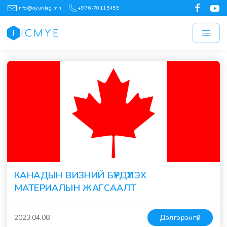
info@oyunlag.mn
+976-70115455
КАНАДЫН ВИЗНИЙ БҮРДҮҮЛЭХ
МАТЕРИАЛЫН ЖАГСААЛТ
2023.04.08
Дэлгэрэнгүй