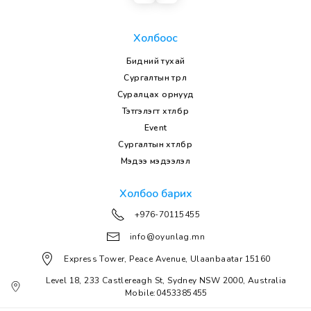
Холбоос
Бидний тухай
Сургалтын төрөл
Суралцах орнууд
Тэтгэлэгт хөтөлбөр
Event
Сургалтын хөтөлбөр
Мэдээ мэдээлэл
Холбоо барих
+976-70115455
info@oyunlag.mn
Express Tower, Peace Avenue, Ulaanbaatar 15160
Level 18, 233 Castlereagh St, Sydney NSW 2000, Australia
Mobile:0453385455