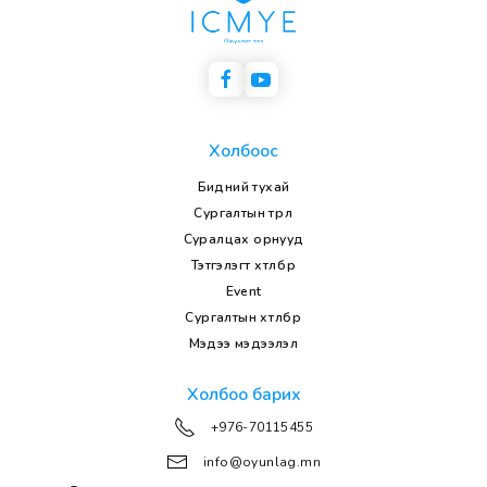
Холбоос
Бидний тухай
Сургалтын төрөл
Суралцах орнууд
Тэтгэлэгт хөтөлбөр
Event
Сургалтын хөтөлбөр
Мэдээ мэдээлэл
Холбоо барих
+976-70115455
info@oyunlag.mn