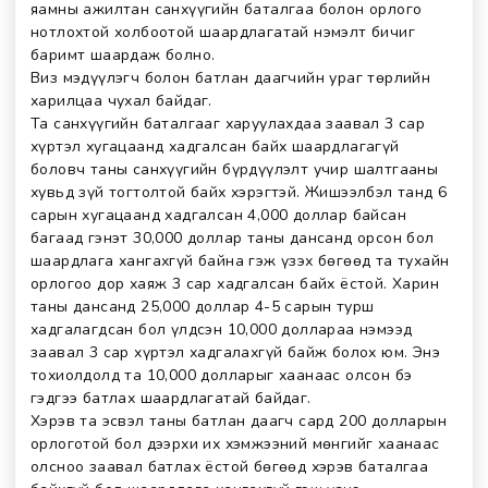
яамны ажилтан санхүүгийн баталгаа болон орлого
нотлохтой холбоотой шаардлагатай нэмэлт бичиг
баримт шаардаж болно.
Виз мэдүүлэгч болон батлан даагчийн ураг төрлийн
харилцаа чухал байдаг.
Та санхүүгийн баталгааг харуулахдаа заавал 3 сар
хүртэл хугацаанд хадгалсан байх шаардлагагүй
боловч таны санхүүгийн бүрдүүлэлт учир шалтгааны
хувьд зүй тогтолтой байх хэрэгтэй. Жишээлбэл танд 6
сарын хугацаанд хадгалсан 4,000 доллар байсан
багаад гэнэт 30,000 доллар таны дансанд орсон бол
шаардлага хангахгүй байна гэж үзэх бөгөөд та тухайн
орлогоо дор хаяж 3 сар хадгалсан байх ёстой. Харин
таны дансанд 25,000 доллар 4-5 сарын турш
хадгалагдсан бол үлдсэн 10,000 доллараа нэмээд
заавал 3 сар хүртэл хадгалахгүй байж болох юм. Энэ
тохиолдолд та 10,000 долларыг хаанаас олсон бэ
гэдгээ батлах шаардлагатай байдаг.
Хэрэв та эсвэл таны батлан даагч сард 200 долларын
орлоготой бол дээрхи их хэмжээний мөнгийг хаанаас
олсноо заавал батлах ёстой бөгөөд хэрэв баталгаа