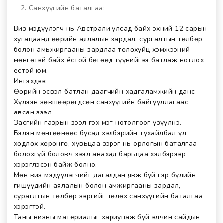
Санхүүгийн баталгаа:
Виз мэдүүлэгч нь Австрали улсад байх эхний 12 сарын
хугацаанд өөрийн аялалын зардал, сургалтын төлбөр
болон амьжиргааны зардлаа төлөхүйц хэмжээний
мөнгөтэй байх ёстой бөгөөд түүнийгээ батлаж нотлох
ёстой юм.
Ингэхдээ:
Өөрийн эсвэл батлан даагчийн хадгаламжийн данс
Хүлээн зөвшөөрөгдсөн санхүүгийн байгууллагаас
авсан зээл
Засгийн газрын зээл гэх мэт нотолгоог үзүүлнэ.
Бэлэн мөнгөөнөөс бусад хэлбэрийн тухайлбал үл
хөдлөх хөрөнгө, хувьцаа зэрэг нь орлогын баталгаа
болохгүй боловч зээл авахад барьцаа хэлбэрээр
хэрэглэсэн байж болно.
Мөн виз мэдүүлэгчийг дагалдан явж буй гэр бүлийн
гишүүдийн аялалын болон амжиргааны зардал,
сураглтын төлбөр зэргийг төлөх санхүүгийн баталгаа
хэрэгтэй.
Таны визны материалыг хариуцаж буй элчин сайдын