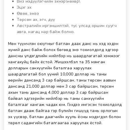
Виз мэдүүлэгчийн эхнэр\нөхөр\
Эцэг эх
Өвөө, эмээ
Төрсөн ах, эгч, дүү
Австралийн иргэншилтэй, тус улсад оршин суугч
авга, нагац нар байж болно.
Мөн түүнчлэн оюутныг батлан даах данс нь хэд хэдэн
хүний данс байж болох бөгөөд энэ тохиолдолд эдгээр
дансны үлдэгдлийн нийлбэр нь шаардлагатай хэмжээг
хангахуйц байх ёстой. Жишээлбэл та 35 мянган
долларын санхүүгийн баталгаа харуулах
шаардлагатай бол үүний 10,000 доллар нь таны
өөрийн дансанд 3 сар байршсан, таны төрсөн аавын
дансанд 21,000 доллар мөн 3 сар байршсан, төрсөн
ахын тань дансанд 4,000 доллар 3 сар байршсан
байвал эдгээрийн нийлбэр нь таны санхүүгийн
баталгааг хангаж чадах юм. Гэхдээ ингэсэн тохиолдолд
батлан дааж байгаа гэр бүлийн гишүүд тань орлогын
эх үүсвэр, батлан даагчийн хууль ёсны мэдэгдэл болон
төрөл садангийн баталгаагаа харуулах ёстой.