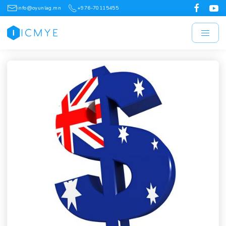
info@oyunlag.mn
+976-70115455