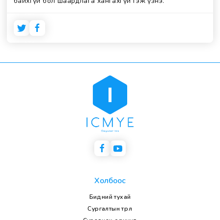
байхгүй бол шаардлага хангахгүй гэж үзнэ.
Холбоос
Бидний тухай
Сургалтын төрөл