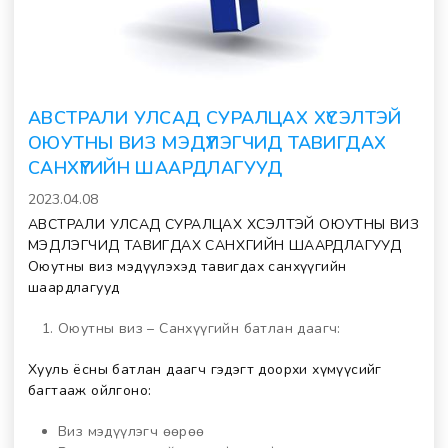
АВСТРАЛИ УЛСАД СУРАЛЦАХ ХҮСЭЛТЭЙ
ОЮУТНЫ ВИЗ МЭДҮҮЛЭГЧИД ТАВИГДАХ
САНХҮҮГИЙН ШААРДЛАГУУД
2023.04.08
АВСТРАЛИ УЛСАД СУРАЛЦАХ ХҮСЭЛТЭЙ ОЮУТНЫ ВИЗ
МЭДҮҮЛЭГЧИД ТАВИГДАХ САНХҮҮГИЙН ШААРДЛАГУУД
Оюутны виз мэдүүлэхэд тавигдах санхүүгийн
шаардлагууд
Оюутны виз – Санхүүгийн батлан даагч:
Хууль ёсны батлан даагч гэдэгт доорхи хүмүүсийг
багтааж ойлгоно:
Виз мэдүүлэгч өөрөө