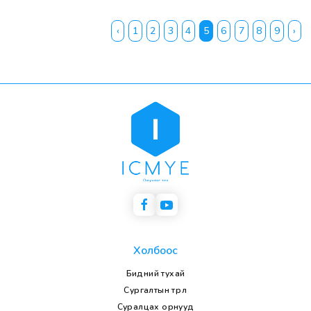
‹
1
2
3
4
5
6
7
8
9
›
Холбоос
Бидний тухай
Сургалтын төрөл
Суралцах орнууд