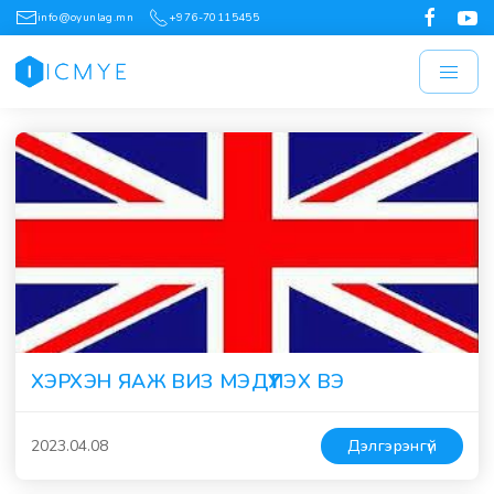
info@oyunlag.mn
+976-70115455
ХЭРХЭН ЯАЖ ВИЗ МЭДҮҮЛЭХ ВЭ
2023.04.08
Дэлгэрэнгүй