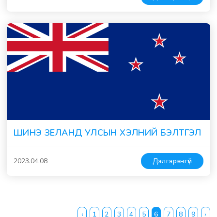
ШИНЭ ЗЕЛАНД УЛСЫН ХЭЛНИЙ БЭЛТГЭЛ
2023.04.08
Дэлгэрэнгүй
‹
1
2
3
4
5
6
7
8
9
›