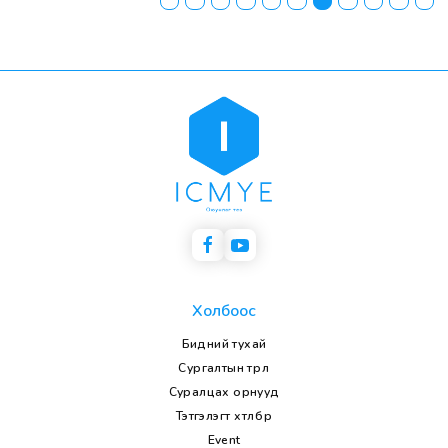
Холбоос
Бидний тухай
Сургалтын төрөл
Суралцах орнууд
Тэтгэлэгт хөтөлбөр
Event