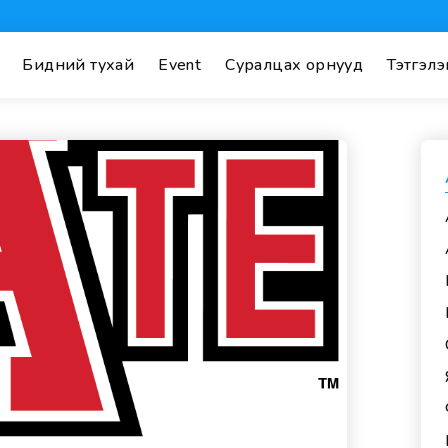
Бидний тухай
Event
Суралцах орнууд
Тэтгэлэ