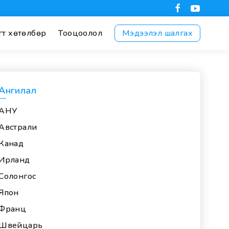
гт хөтөлбөр
Тооцоолол
Мэдээлэл шалгах
Ангилал
АНУ
Австрали
Канад
Ирланд
Солонгос
Япон
Франц
Швейцарь