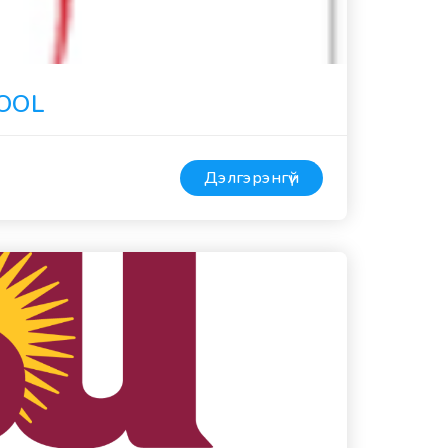
HOOL
Дэлгэрэнгүй