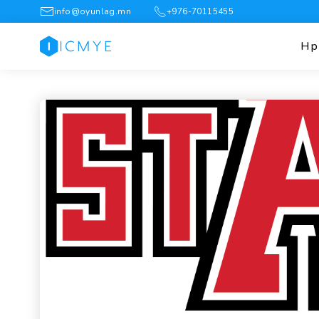
info@oyunlag.mn
+976-70115455
Нүүр