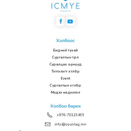
Холбоос
Бидний тухай
Сургалтын төрөл
Суралцах орнууд
Тэтгэлэгт хөтөлбөр
Event
Сургалтын хөтөлбөр
Мэдээ мэдээлэл
Холбоо барих
+976-70115455
info@oyunlag.mn