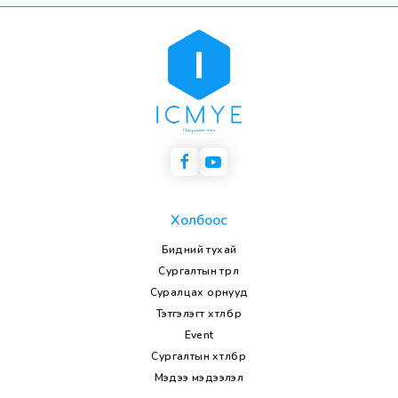
Холбоос
Бидний тухай
Сургалтын төрөл
Суралцах орнууд
Тэтгэлэгт хөтөлбөр
Event
Сургалтын хөтөлбөр
Мэдээ мэдээлэл