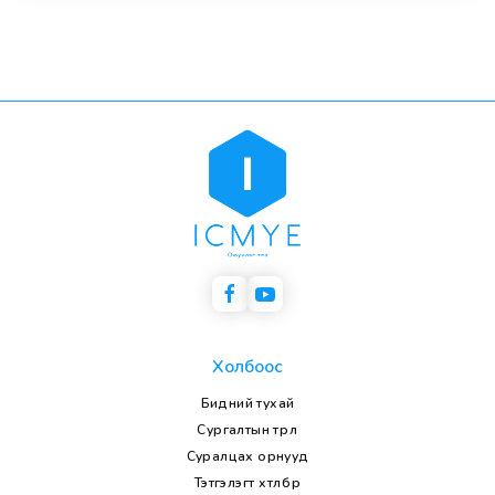
Холбоос
Бидний тухай
Сургалтын төрөл
Суралцах орнууд
Тэтгэлэгт хөтөлбөр