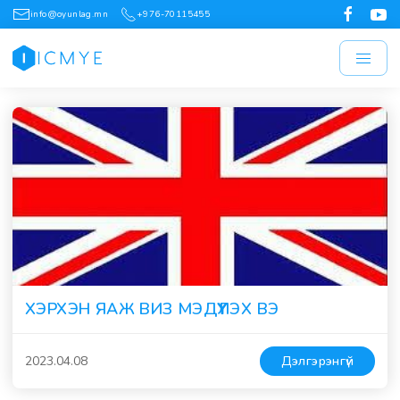
info@oyunlag.mn
+976-70115455
ХЭРХЭН ЯАЖ ВИЗ МЭДҮҮЛЭХ ВЭ
2023.04.08
Дэлгэрэнгүй