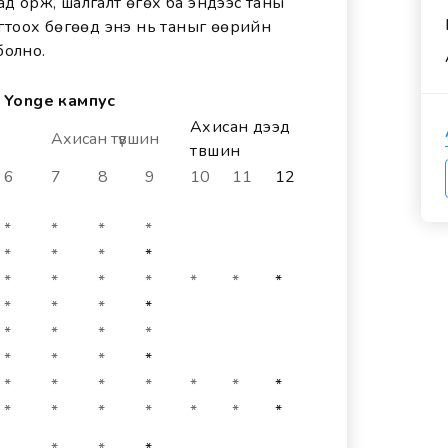
ад орж, шалгалт өгөх ба эндээс таны
тогтоох бөгөөд энэ нь таныг өөрийн
болно.
Yonge кампус
Ахисан дээд
Ахисан түвшин
түвшин
6
7
8
9
10
11
12
*
*
*
*
*
*
*
*
*
*
*
*
*
*
*
*
*
*
*
*
*
*
*
*
*
*
*
*
*
*
*
*
*
*
*
*
*
*
*
*
*