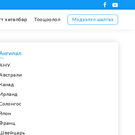
гт хөтөлбөр
Тооцоолол
Мэдээлэл шалгах
Ангилал
АНУ
Австрали
Канад
Ирланд
Солонгос
Япон
Франц
Швейцарь