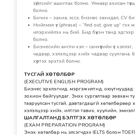
зүйлсийг ашиглах болно. Улмаар ахисан тү
болно.
Бичих – захиа, эссэ, бизнес захидал, CV бич
Нийлмэл үг (phrase) – “find out, give up” гэх
илэрхийлэх нь бий. Бид бүхэн танд эдгээр 
болно.
Бизнесийн англи хэл – санхүүгийн үг хэллэг
чадвар, хэлэлцээр хийх чадвар суулгана. 60
хүртэх эрхтэй болно.
ТУСГАЙ ХӨТӨЛБӨР
(EXECUTIVE ENGLISH PROGRAM)
Бизнес эрхлэгчид, мэргэжилтнүүд, оюутнуудад
зохион байгуулдаг. Энэхүү сургалтаар зөвхөн т
тааруулсан тусгай, давтагдашгүй хөтөлбөрөөр 
хэлэлцээр хийх, илтгэл тавих, хуулийн, эмнэл
ШАЛГАЛТАНД БЭЛТГЭХ ХӨТӨЛБӨР
(EXAM PREPARATION PROGRAM)
Энэхүү хөтөлбөр нь элсэгчдээ IELTS болон TOEF