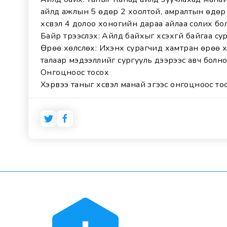
айлд ажлын 5 өдөр 2 хоолтой, амралтын өдөр
хүсвэл 4 долоо хоногийн дараа айлаа солих б
Байр түрээслэх: Айлд байхыг хүсэхгүй байгаа су
Өрөө хөлслөх: Ихэнх сурагчид хамтран өрөө 
талаар мэдээллийг сургууль дээрээс авч болно
Онгоцноос тосох
Хэрвээ таныг хүсвэл манай зүгээс онгоцноос тосох