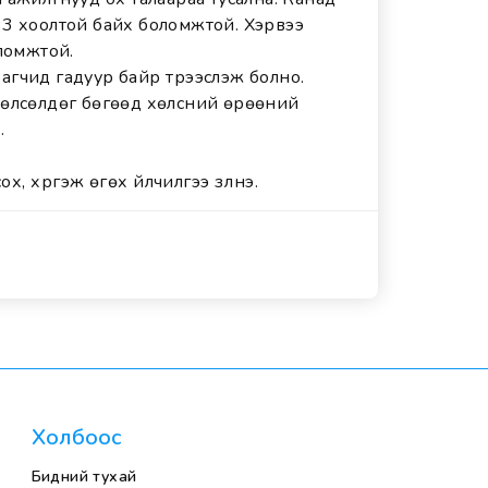
 3 хоолтой байх боломжтой. Хэрвээ
оломжтой.
рагчид гадуур байр түрээслэж болно.
хөлсөлдөг бөгөөд хөлсний өрөөний
.
, хүргэж өгөх үйлчилгээ үзүүлнэ.
Холбоос
Бидний тухай