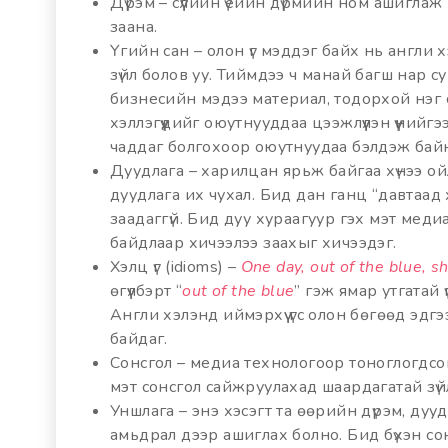
Дүрэм – сүүлийн үеийн дүрмийн ном ашиглаж
заана.
Үгийн сан – олон үг мэддэг байх нь англи 
зүйл болов уу. Тиймдээ ч манай багш нар с
бизнесийн мэдээ материал, тодорхой нэг сэ
хэллэгүүдийг оюутнууддаа цээжлүүлэн үүний
чаддаг болгохоор оюутнуудаа бэлдэж бай
Дуудлага – харилцан ярьж байгаа хүнээ ойл
дуудлага их чухал. Бид дан ганц “давтаад
заадаггүй. Бид дуу хураагуур гэх мэт медиа
байдлаар хичээлээ заахыг хичээдэг.
Хэлц үг (idioms) –
One ​day, out of the blue, 
өгүүлбэрт “
out of the blue
” гэж ямар утгатай ү
Англи хэлэнд иймэрхүү үгс олон бөгөөд эдгэ
байдаг.
Сонсгол – медиа технологоор тоноглогдсон
мэт сонсгол сайжруулахад шаардагатай зүй
Уншлага – энэ хэсэгт та өөрийн дүрэм, дуу
амьдрал дээр ашиглах болно. Бид бүхэн сони