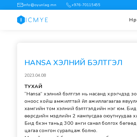
info@oyunlag.mn
+976-70115455
Нүүр
HANSA ХЭЛНИЙ БЭЛТГЭЛ
2023.04.08
ТУХАЙ
“Hansa” хэлний бэлтгэл нь насанд хүрэгчдэд з
оноос хойш амжилттай үйл ажиллагаагаа явуул
хамгийн том хэлний бэлтгэлүүдийн нэг юм. Бид
өөрсдийн мэдлийн 2 кампусдаа оюутнуудаа хү
Бид бүхэн таньд 300 анги санал болгох бөгөөд 
цагаа сонгон суралцаж болно.