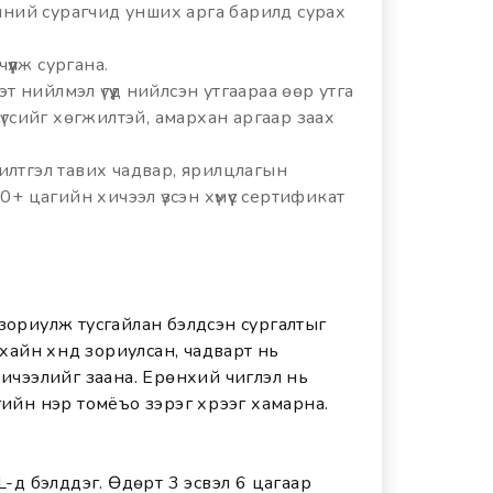
вшний сурагчид унших арга барилд сурах
үүлж сургана.
 мэт нийлмэл үгүүд нийлсэн утгаараа өөр утга
үгсийг хөгжилтэй, амархан аргаар заах
, илтгэл тавих чадвар, ярилцлагын
+ цагийн хичээл үзсэн хүмүүс сертификат
 зориулж тусгайлан бэлдсэн сургалтыг
ухайн хүнд зориулсан, чадварт нь
хичээлийг заана. Ерөнхий чиглэл нь
гийн нэр томёъо зэрэг хүрээг хамарна.
L-д бэлддэг. Өдөрт 3 эсвэл 6 цагаар