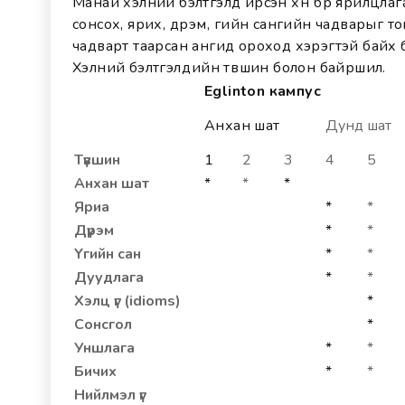
Манай хэлний бэлтгэлд ирсэн хүн бүр ярилцлаг
сонсох, ярих, дүрэм, үгийн сангийн чадварыг 
чадварт таарсан ангид ороход хэрэгтэй байх 
Хэлний бэлтгэлүүдийн түвшин болон байршил.
Eglinton кампус
Анхан шат
Дунд шат
Түвшин
1
2
3
4
5
Анхан шат
*
*
*
Яриа
*
*
Дүрэм
*
*
Үгийн сан
*
*
Дуудлага
*
*
Хэлц үг (idioms)
*
Сонсгол
*
Уншлага
*
*
Бичих
*
*
Нийлмэл үг