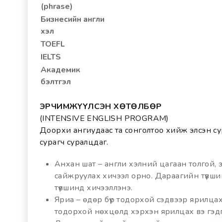
(phrase)
Бизнесийн англи
хэл
TOEFL
IELTS
Академик
бэлтгэл
ЭРЧИМЖҮҮЛСЭН ХӨТӨЛБӨР
(INTENSIVE ENGLISH PROGRAM)
Доорхи ангиудаас та сонголтоо хийж элсэн с
сурагч суралцдаг.
Анхан шат – англи хэлний цагаан толгой, зар
сайжруулах хичээл орно. Дараагийн түвшин
түвшинд хичээллэнэ.
Яриа – өдөр бүр тодорхой сэдвээр ярилцах 
тодорхой нөхцөлд хэрхэн ярилцах вэ гэдг