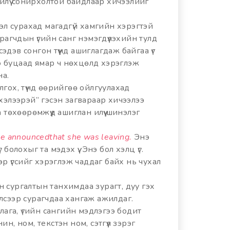
 илүү сонирхолтой байдлаар хичээлийг
хэл сурахад магадгүй хамгийн хэрэгтэй
урагчдын үгийн санг нэмэгдүүлэхийн тулд
дэв сонгон түүнд ашиглагдаж байгаа үг
гээ буцаад ямар ч нөхцөлд хэрэглэж
на.
гох, түүнд өөрийгөө ойлгуулахад
 хэлээрэй” гэсэн загвараар хичээлээ
 төхөөрөмжүүд ашиглан илүү шинэлэг
she ​announcedthat she was ​leaving.
Энэ
г болохыг та мэдэх үү. Энэ бол хэлц үг.
эр үгсийг хэрэглэж чаддаг байх нь чухал
 сургалтын танхимдаа зурагт, дуу гэх
лсээр сурагчдаа хангаж ажилдаг.
длага, үгийн сангийн мэдлэгээ бодит
н, ном, текстэн ном, сэтгүүл зэрэг