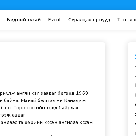
Бидний тухай
Event
Суралцах орнууд
Тэтгэлэ
ориулж англи хэл заадаг бөгөөд 1969
ж байна. Манай бэлтгэл нь Канадын
 бүхэн Торонтогийн төвд байрлах
лээж авдаг.
эндээс та өөрийн хүссэн ангидаа хүссэн