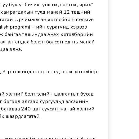
уу буюу “бичих, унших, сонсох, ярих”
т хамрагдахын тулд манай 12 түвшний
атай. Эрчимжүүлсэн хөтөлбөр (intensive
glish program) – ийн сурагчид хэрвээ
 байгаа түвшиндээ энэхүү хөтөлбөрийн
алгалтандаа бэлэн болсон үед нь манай
а үзүүлнэ.
8-р түвшинд тэнцсэн үед энэхүү хөтөлбөрт
й хэлний бэлтгэлийн шалгалтыг бусад
эг бөгөөд эдгээр сургуульд элсэхийн
багадаа 240 цаг суусан, манай хэлний
йх шаардлагатай.
ажилтнууд бүх талаараа тусална. Канад