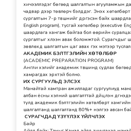
хичээллэдэг бөгөөд шалгалтын агууламжын даг
чадвар дээр төвлөрч бэлддэг. Энэхүү хөтөлбөр
сургалтын 7-р түвшнийг дүүргэсэн байх шаардлаг
English program), тусгай хөтөлбөр (executive En
шаардлага хангаж байгаа бол өөрийн суралцаж
сургалтыг хүлээн авах боломжтой. Сурагчдыг ш
зөвлөхүүд шалгалтын цаг авах гэх мэтээр туслалца
АКАДЕМИК БЭЛТГЭЛИЙН ХӨТӨЛБӨР
(ACADEMIC PREPARATION PROGRAM)
Англи хэлийг академик түвшинд судлах бөгөөд 
хамрагдах эрхтэй болно.
ИХ СУРГУУЛЬД ЭЛСЭХ
Манайтай хамтран ажилладаг сургуулиуд мана
албан ёсны хэлний шалгалттай дүйцүүлэн дүгнэд
тулд академик бэлтгэлийн хөтөлбөрт хамгийн 
шалгалтанд шалгалтанд 80%+ үнэлгээ авсан ба
СУРАГЧДАД ҮЗҮҮЛЭХ ҮЙЛЧЛЭХ
Байр
Айлд байх: Таныг Канад айлд зуучлахад манай 