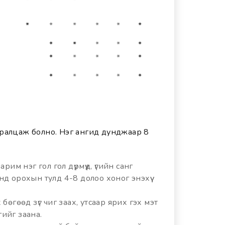
*
*
*
*
*
*
*
*
*
*
*
*
*
*
*
*
*
*
*
*
*
*
*
*
уралцаж болно. Нэг ангид дунджаар 8
им нэг гол гол дүрмүүд, үгийн санг
д орохын тулд 4-8 долоо хоног энэхүү
бөгөөд зүг чиг заах, утсаар ярих гэх мэт
ийг заана.