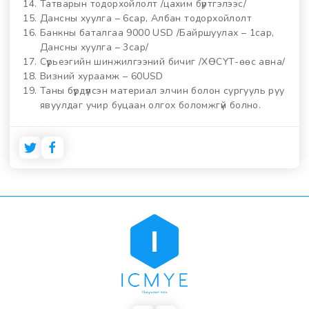
Татварын тодорхойлолт /цахим бүртгэлээс/
Дансны хуулга – 6сар, Албан тодорхойлолт
Банкны баталгаа 9000 USD /Байршуулах – 1сар,
Дансны хуулга – 3сар/
Сүрьеэгийн шинжилгээний бичиг /ХӨСҮТ-өөс авна/
Визний хураамж – 60USD
Таны бүрдүүлсэн материал элчин болон сургууль руу
явуулдаг учир буцаан олгох боломжгүй болно.