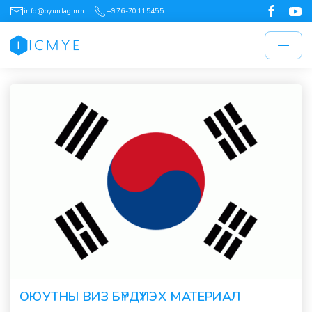
info@oyunlag.mn
+976-70115455
ОЮУТНЫ ВИЗ БҮРДҮҮЛЭХ МАТЕРИАЛ