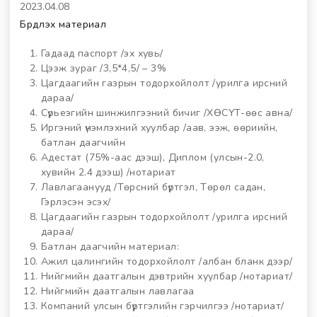
2023.04.08
Бүрдүүлэх материал
Гадаад паспорт /эх хувь/
Цээж зураг /3,5*4,5/ – 3%
Цагдаагийн газрын тодорхойлолт /урилга ирсний
дараа/
Сүрьеэгийн шинжилгээний бичиг /ХӨСҮТ-өөс авна/
Иргэний үнэмлэхний хуулбар /аав, ээж, өөриийн,
батлан даагчийн
Адестат (75%-аас дээш), Диплом (улсын-2.0,
хувийн 2.4 дээш) /нотариат
Лавлагаанууд /Төрсний бүртгэл, Төрөл садан,
Гэрлэсэн эсэх/
Цагдаагийн газрын тодорхойлолт /урилга ирсний
дараа/
Батлан даагчийн материал:
Ажил цалингийн тодорхойлолт /албан бланк дээр/
Нийгмийн даатгалын дэвтрийн хуулбар /нотариат/
Нийгмийн даатгалын лавлагаа
Компаний улсын бүртгэлийн гэрчилгээ /нотариат/