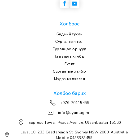
Холбоос
Бидний тухай
Сургалтын төрөл
Суралцах орнууд
Тэтгэлэгт хөтөлбөр
Event
Сургалтын хөтөлбөр
Мэдээ мэдээлэл
Холбоо барих
+976-70115455
info@oyunlag.mn
Express Tower, Peace Avenue, Ulaanbaatar 15160
Level 18, 233 Castlereagh St, Sydney NSW 2000, Australia
Mobile:0453385455